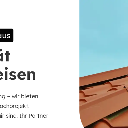
aus
ät
eisen
ng – wir bieten
achprojekt.
ir sind. Ihr Partner