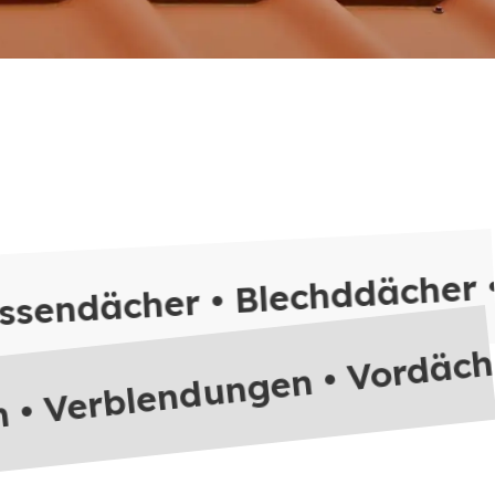
n • Verblendungen • Vordäch
assendächer • Blechddächer 