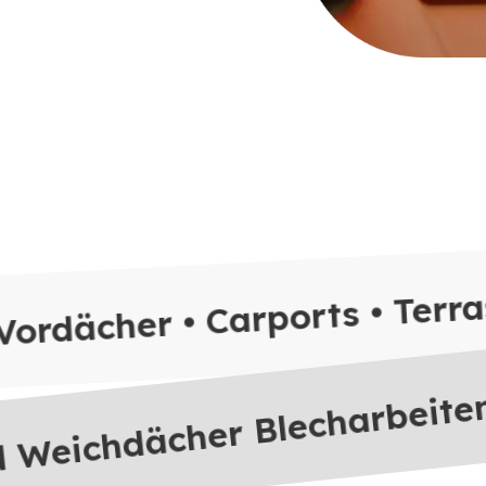
Blecharbeite
Vordächer • Carports • Terr