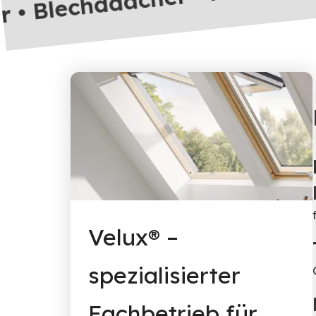
her • Blechddächer • Hart- 
Velux® –
spezialisierter
Fachbetrieb für